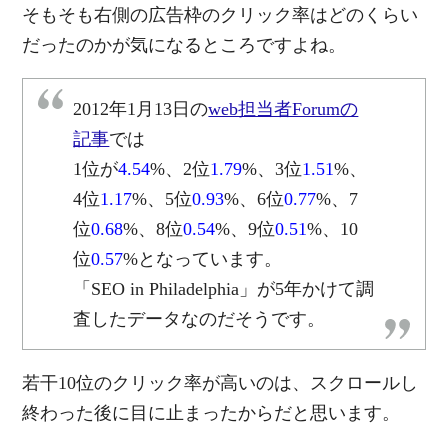
そもそも右側の広告枠のクリック率はどのくらい
だったのかが気になるところですよね。
2012年1月13日の
web担当者Forumの
記事
では
1位が
4.54
%、2位
1.79
%、3位
1.51
%、
4位
1.17
%、5位
0.93
%、6位
0.77
%、7
位
0.68
%、8位
0.54
%、9位
0.51
%、10
位
0.57
%となっています。
「SEO in Philadelphia」が5年かけて調
査したデータなのだそうです。
若干10位のクリック率が高いのは、スクロールし
終わった後に目に止まったからだと思います。