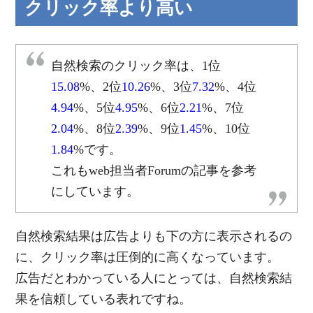
クリック率より高い
自然検索のクリック率は、1位
15.08
%、2位
10.26
%、3位
7.32
%、4位
4.94
%、5位
4.95
%、6位
2.21
%、7位
2.04
%、8位
2.39
%、9位
1.45
%、10位
1.84
%です。
これもweb担当者Forumの記事を参考
にしています。
自然検索結果は広告よりも下の方に表示されるの
に、クリック率は圧倒的に高くなっています。
広告だとわかっている人にとっては、自然検索結
果を信頼している表れですね。