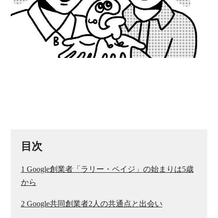
目次
1
Google創業者「ラリー・ペイジ」の始まりは5歳
から
2
Google共同創業者2人の共通点と出会い