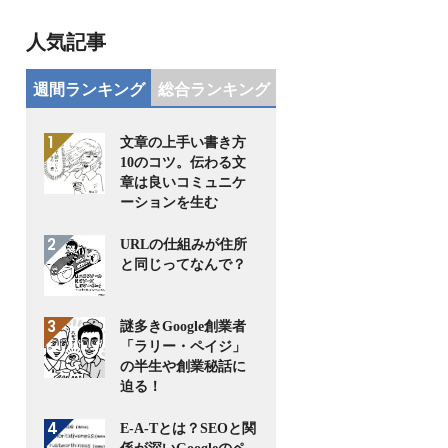
人気記事
週間ランキング
総合ランキング
文章の上手い書き方
10のコツ。伝わる文
章は良いコミュニケ
ーションを生む
URLの仕組みが住所
と同じってなんで？
謎多きGoogle創業者
「ラリー・ペイジ」
の半生や創業秘話に
迫る！
E-A-Tとは？SEOと関