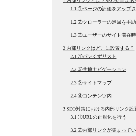
1
内部リンクとは？SEO効果はあ
1.1
①ページの評価をアップさ
1.2
②クローラーの巡回を手助
1.3
③ユーザーのサイト滞在時
2
内部リンクはどこに設置する？
2.1
①パンくずリスト
2.2
②共通ナビゲーション
2.3
③サイトマップ
2.4
④コンテンツ内
3
SEO対策における内部リンク設
3.1
①URLの正規化を行う
3.2
②内部リンクが集まってい